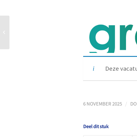
Leerkracht | Klasbak
Phoenix | 24 – 40 uur
Deze vacatu
/
6 NOVEMBER 2025
D
Deel dit stuk