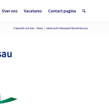
Over ons
Vacatures
Contact pagina
U bevindt zich hier:
Home
/
Leerkracht Uilenpoort Baarle-Nassau
sau