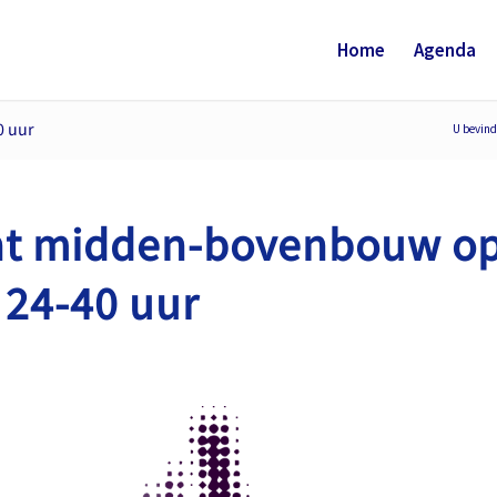
Home
Agenda
0 uur
U bevind
ht midden-bovenbouw op
 24-40 uur