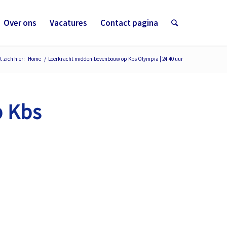
Over ons
Vacatures
Contact pagina
t zich hier:
Home
/
Leerkracht midden-bovenbouw op Kbs Olympia | 24-40 uur
 Kbs