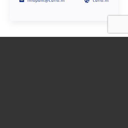
infopunt@curio.nl
curio.nl
Direct contact met één van
onze scholen?
Basisonderwijs en speciaal onderwijs
Voortgezet onderwijs en Middelbaar
beroepsonderwijs