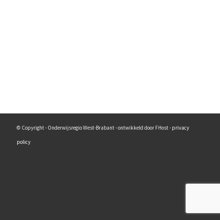
© Copyright - Onderwijsregio West-Brabant - ontwikkeld door FHost -
privacy
policy