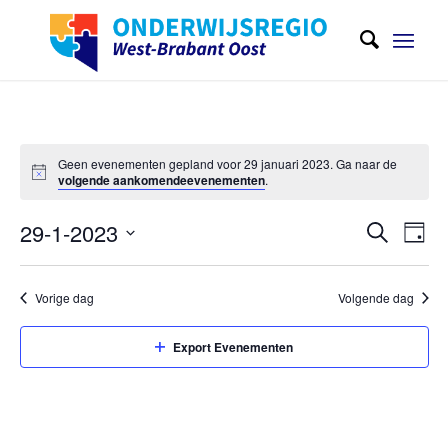
Geen evenementen gepland voor 29 januari 2023. Ga naar de
volgende aankomendeevenementen
.
Evene
Eve
29-1-2023
Zoeken
Dag
wee
Zoeken
Selecteer
navi
en
een
Vorige dag
Volgende dag
weerge
datum
navigat
Export Evenementen