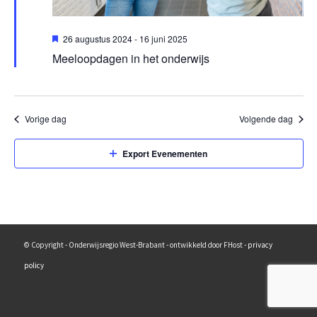
Uitgelicht
26 augustus 2024
-
16 juni 2025
Meeloopdagen in het onderwijs
Vorige dag
Volgende dag
Export Evenementen
© Copyright - Onderwijsregio West-Brabant - ontwikkeld door FHost -
privacy
policy