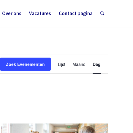
Over ons
Vacatures
Contact pagina
Evenement
weergaven
Zoek Evenementen
Lijst
Maand
Dag
navigatie