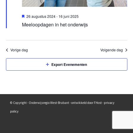
Uitgelicht
26 augustus 2024
-
16 juni 2025
Meeloopdagen in het onderwijs
Vorige dag
Volgende dag
Export Evenementen
© Copyright - Onderwijsregio West-Brabant - ontwikkeld door FHost -
privacy
policy