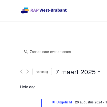
Evenementen
Vul
Zoeken
een
en
keyword
weergeven
7 maart 2025
in.
Vandaag
navigatie
Zoek
Selecteer
voor
een
Hele dag
Evenementen
datum
met
Uitgelicht
26 augustus 2024
-
1
keyword.