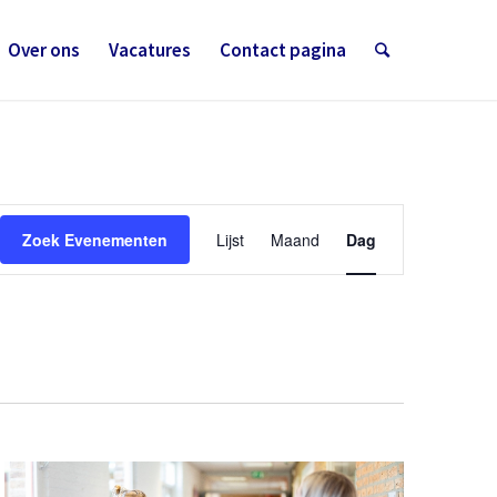
Over ons
Vacatures
Contact pagina
Evenement
weergaven
Zoek Evenementen
Lijst
Maand
Dag
navigatie