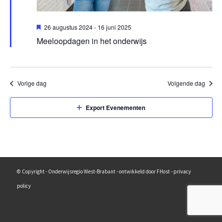
Uitgelicht
26 augustus 2024
-
16 juni 2025
Meeloopdagen in het onderwijs
Vorige dag
Volgende dag
Export Evenementen
© Copyright - Onderwijsregio West-Brabant - ontwikkeld door FHost -
privacy
policy