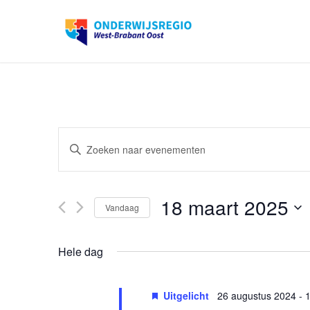
Evenementen
Vul
Zoeken
een
en
keyword
weergeven
18 maart 2025
in.
Vandaag
navigatie
Zoek
Selecteer
voor
een
Hele dag
Evenementen
datum
met
Uitgelicht
26 augustus 2024
-
1
keyword.