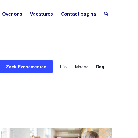
Over ons
Vacatures
Contact pagina
Evenement
weergaven
Zoek Evenementen
Lijst
Maand
Dag
navigatie