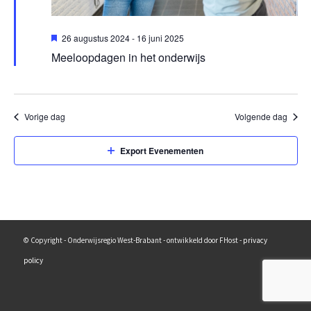
Uitgelicht
26 augustus 2024
-
16 juni 2025
Meeloopdagen in het onderwijs
Vorige dag
Volgende dag
Export Evenementen
© Copyright - Onderwijsregio West-Brabant - ontwikkeld door FHost -
privacy
policy