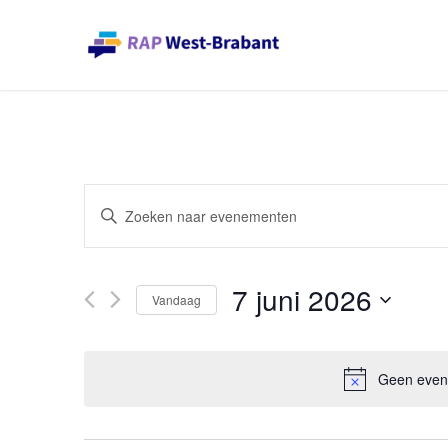
Evenementen
Vul
Zoeken
een
en
keyword
weergeven
7 juni 2026
in.
Vandaag
navigatie
Zoek
Selecteer
voor
een
Geen evene
Evenementen
datum
met
keyword.