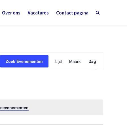
Over ons
Vacatures
Contact pagina
Evenement
weergaven
Zoek Evenementen
Lijst
Maand
Dag
navigatie
deevenementen
.