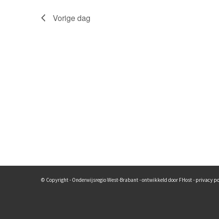
Vorige dag
© Copyright - Onderwijsregio West-Brabant - ontwikkeld door FHost -
privacy po