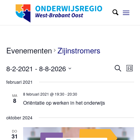
Evenementen
Zijinstromers
Evene
Eve
8-2-2021
 - 
8-8-2026
Zoeken
Lijst
wee
Zoeken
Selecteer
navi
februari 2021
en
een
weerge
8 februari 2021 @ 19:30
-
20:30
datum
MA
8
Oriëntatie op werken in het onderwijs
navigat
oktober 2024
DO
31