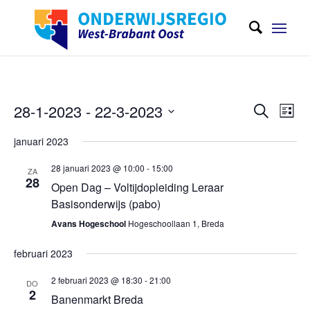
Evene
Eve
28-1-2023
 - 
22-3-2023
Zoeken
Lijst
wee
Zoeken
Selecteer
navi
januari 2023
en
een
weerge
28 januari 2023 @ 10:00
-
15:00
datum
ZA
28
Open Dag – Voltijdopleiding Leraar
navigat
Basisonderwijs (pabo)
Avans Hogeschool
Hogeschoollaan 1, Breda
februari 2023
2 februari 2023 @ 18:30
-
21:00
DO
2
Banenmarkt Breda