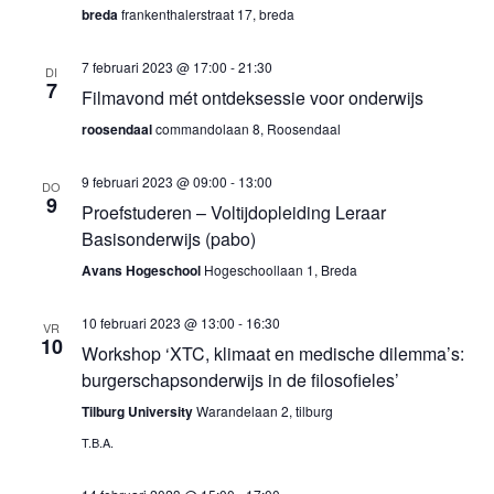
breda
frankenthalerstraat 17, breda
7 februari 2023 @ 17:00
-
21:30
DI
7
Filmavond mét ontdeksessie voor onderwijs
roosendaal
commandolaan 8, Roosendaal
9 februari 2023 @ 09:00
-
13:00
DO
9
Proefstuderen – Voltijdopleiding Leraar
Basisonderwijs (pabo)
Avans Hogeschool
Hogeschoollaan 1, Breda
10 februari 2023 @ 13:00
-
16:30
VR
10
Workshop ‘XTC, klimaat en medische dilemma’s:
burgerschapsonderwijs in de filosofieles’
Tilburg University
Warandelaan 2, tilburg
T.B.A.