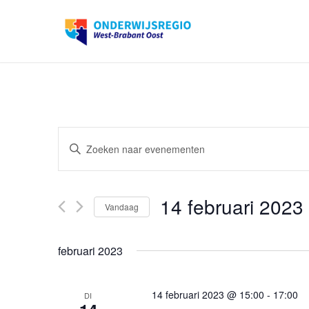
Evenementen
Vul
Zoeken
een
en
keyword
weergeven
14 februari 2023
in.
Vandaag
navigatie
Zoek
Selecteer
voor
een
februari 2023
Evenementen
datum
met
14 februari 2023 @ 15:00
-
17:00
DI
keyword.