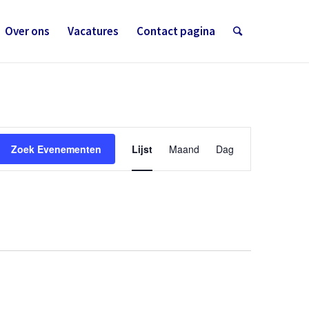
Over ons
Vacatures
Contact pagina
Evenement
weergaven
Zoek Evenementen
Lijst
Maand
Dag
navigatie