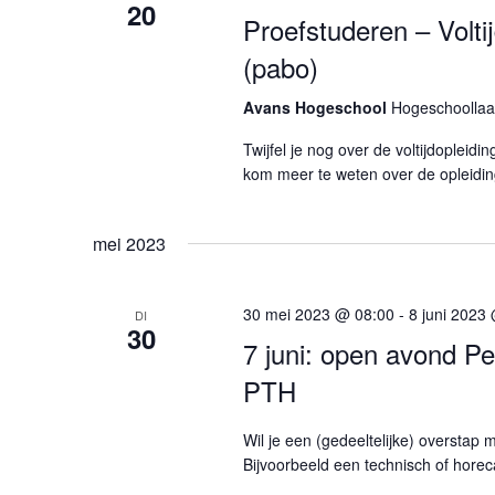
20
Proefstuderen – Volti
(pabo)
Avans Hogeschool
Hogeschoollaa
Twijfel je nog over de voltijdoplei
kom meer te weten over de opleiding
mei 2023
30 mei 2023 @ 08:00
-
8 juni 2023
DI
30
7 juni: open avond P
PTH
Wil je een (gedeeltelijke) overstap
Bijvoorbeeld een technisch of hore