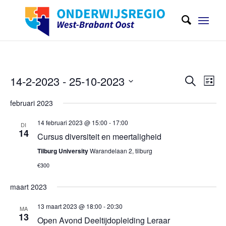
Evene
Eve
14-2-2023
 - 
25-10-2023
Zoeken
Lijst
wee
Zoeken
Selecteer
navi
februari 2023
en
een
weerge
14 februari 2023 @ 15:00
-
17:00
datum
DI
14
Cursus diversiteit en meertaligheid
navigat
Tilburg University
Warandelaan 2, tilburg
€300
maart 2023
13 maart 2023 @ 18:00
-
20:30
MA
13
Open Avond Deeltijdopleiding Leraar