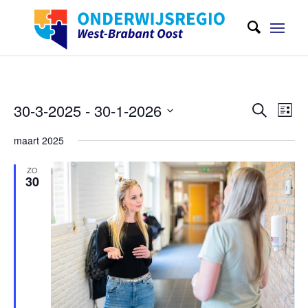
Evene
Eve
30-3-2025
 - 
30-1-2026
Zoeken
Lijst
wee
Zoeken
Selecteer
navi
maart 2025
en
een
weerge
datum
ZO
30
navigat