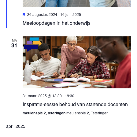
Uitgelicht
26 augustus 2024
-
16 juni 2025
Meeloopdagen in het onderwijs
MA
31
31 maart 2025 @ 18:30
-
19:30
Inspiratie-sessie behoud van startende docenten
meulenspie 2, teteringen
meulenspie 2, Teteringen
april 2025