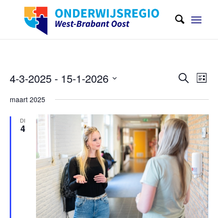
Evene
Eve
4-3-2025
 - 
15-1-2026
Zoeken
Lijst
wee
Zoeken
Selecteer
navi
maart 2025
en
een
weerge
datum
DI
4
navigat