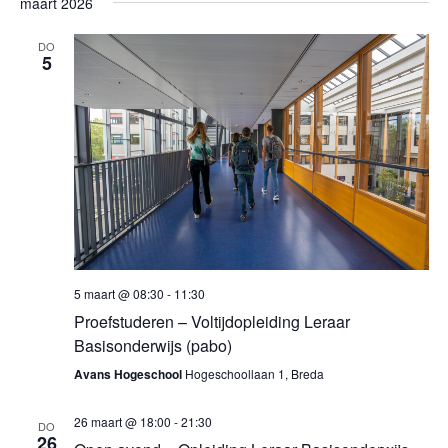
maart 2026
DO
5
5 maart @ 08:30
-
11:30
Proefstuderen – Voltijdopleiding Leraar
Basisonderwijs (pabo)
Avans Hogeschool
Hogeschoollaan 1, Breda
26 maart @ 18:00
-
21:30
DO
26