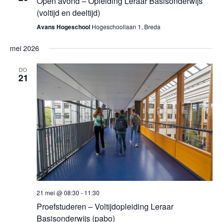
Open avond – Opleiding Leraar Basisonderwijs
(voltijd en deeltijd)
Avans Hogeschool
Hogeschoollaan 1, Breda
mei 2026
DO
21
21 mei @ 08:30
-
11:30
Proefstuderen – Voltijdopleiding Leraar
Basisonderwijs (pabo)