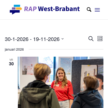
Evene
Eve
30-1-2026
 - 
19-11-2026
Zoeken
Lijst
wee
Zoeken
Selecteer
navi
januari 2026
en
een
weerge
datum
VR
30
navigat