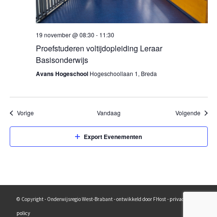
19 november @ 08:30
-
11:30
Proefstuderen voltijdopleiding Leraar
Basisonderwijs
Avans Hogeschool
Hogeschoollaan 1, Breda
Evenementen
Evene
Vorige
Vandaag
Volgende
Export Evenementen
© Copyright - Onderwijsregio West-Brabant - ontwikkeld door FHost -
privacy
policy