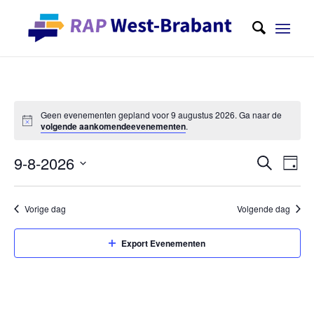
Geen evenementen gepland voor 9 augustus 2026. Ga naar de
volgende aankomendeevenementen
.
Evene
Eve
9-8-2026
Zoeken
Dag
wee
Zoeken
Selecteer
navi
en
een
Vorige dag
Volgende dag
weerge
datum
navigat
Export Evenementen