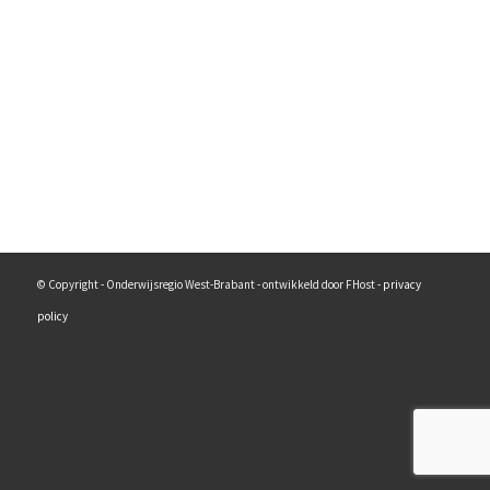
© Copyright - Onderwijsregio West-Brabant - ontwikkeld door FHost -
privacy
policy