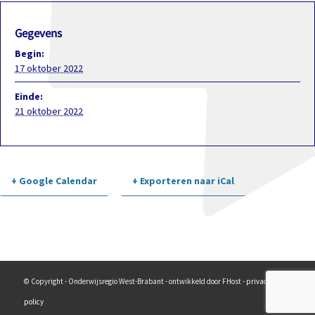
Gegevens
Begin:
17 oktober 2022
Einde:
21 oktober 2022
+ Google Calendar
+ Exporteren naar iCal
Evenement-
navigatie
© Copyright - Onderwijsregio West-Brabant - ontwikkeld door FHost -
privacy
policy