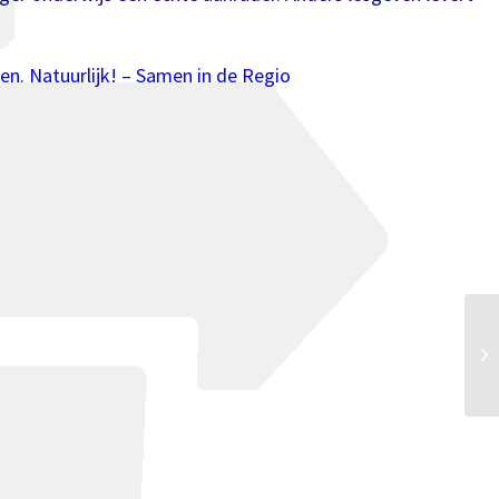
. Natuurlijk! – Samen in de Regio
Pr
Ba