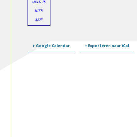
MELD JE
HIER
AAN!
+ Google Calendar
+ Exporteren naar iCal