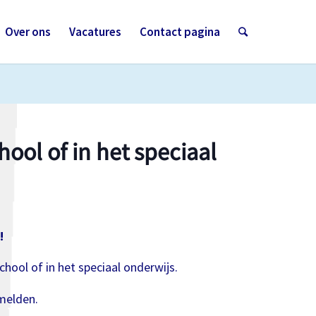
Over ons
Vacatures
Contact pagina
ool of in het speciaal
!
ool of in het speciaal onderwijs.
melden.