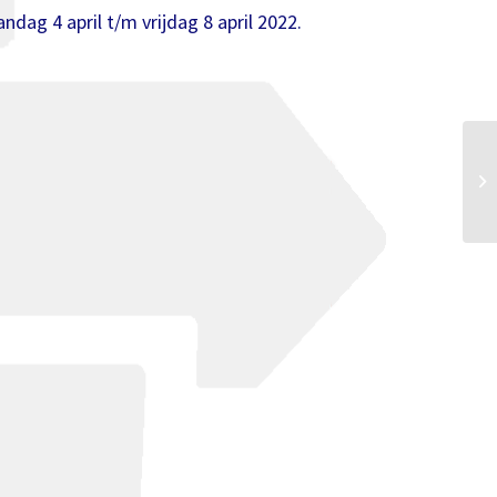
ag 4 april t/m vrijdag 8 april 2022.
On
Le