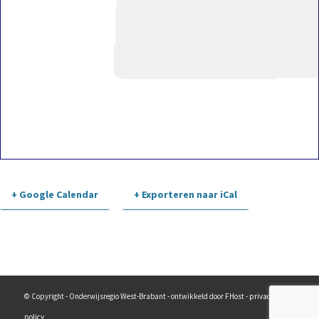
+ Google Calendar
+ Exporteren naar iCal
Evenement-
navigatie
© Copyright - Onderwijsregio West-Brabant - ontwikkeld door FHost -
privacy
policy