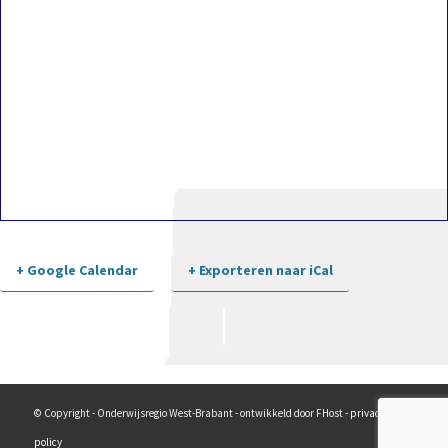
+ Google Calendar
+ Exporteren naar iCal
Evenement-
navigatie
© Copyright - Onderwijsregio West-Brabant - ontwikkeld door FHost -
privacy
policy