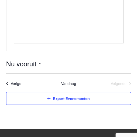
Nu vooruit
Selecteer
een
Evenementen
Vorige
Vandaag
Volgende
Evenemen
datum
Export Evenementen