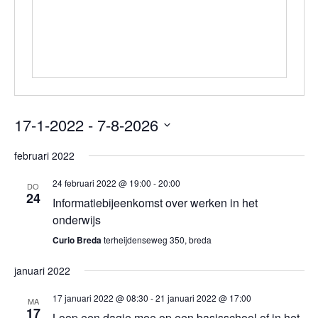
17-1-2022
 - 
7-8-2026
Selecteer
februari 2022
een
24 februari 2022 @ 19:00
-
20:00
datum
DO
24
Informatiebijeenkomst over werken in het
onderwijs
Curio Breda
terheijdenseweg 350, breda
januari 2022
17 januari 2022 @ 08:30
-
21 januari 2022 @ 17:00
MA
17
Loop een dagje mee op een basisschool of in het