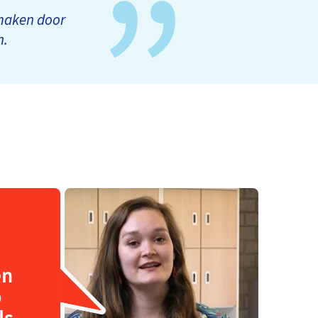
l maken door
n.
en
p
ls