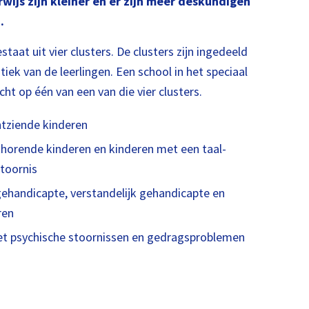
wijs zijn kleiner en er zijn meer deskundigen
.
taat uit vier clusters. De clusters zijn ingedeeld
iek van de leerlingen. Een school in het speciaal
cht op één van een van die vier clusters.
chtziende kinderen
hthorende kinderen en kinderen met een taal-
toornis
gehandicapte, verstandelijk gehandicapte en
ren
met psychische stoornissen en gedragsproblemen