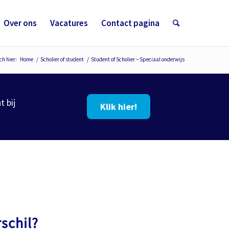
Over ons
Vacatures
Contact pagina
ch hier:
Home
/
Scholier of student
/
Student of Scholier – Speciaal onderwijs
 bij
Klik hier!
rschil?