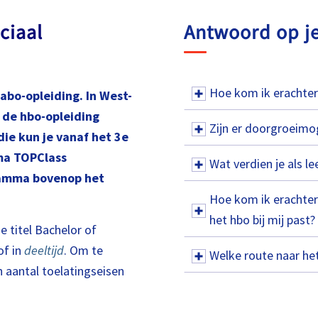
ciaal
Antwoord op j
Hoe kom ik erachter 
pabo-opleiding. In West-
 de hbo-opleiding
Zijn er doorgroeimog
die kun je vanaf het 3e
ma TOPClass
Wat verdien je als le
gramma bovenop het
Hoe kom ik erachter 
het hbo bij mij past?
e titel Bachelor of
f in
deeltijd
. Om te
Welke route naar het
 aantal toelatingseisen