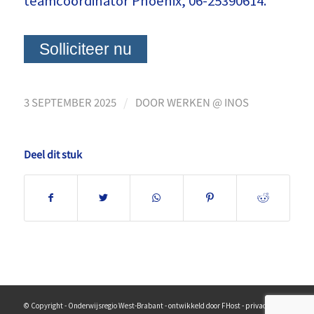
teamcoördinator Phoenix, 06-25390614.
/
3 SEPTEMBER 2025
DOOR
WERKEN @ INOS
Deel dit stuk
© Copyright - Onderwijsregio West-Brabant - ontwikkeld door FHost -
privacy