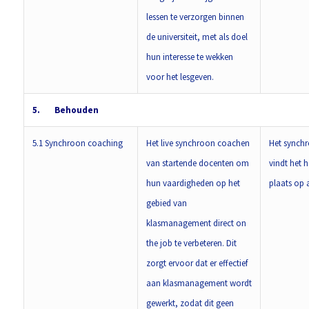
lessen te verzorgen binnen
de universiteit, met als doel
hun interesse te wekken
voor het lesgeven.
5.
Behouden
5.1 Synchroon coaching
Het live synchroon coachen
Het synch
van startende docenten om
vindt het h
hun vaardigheden op het
plaats op 
gebied van
klasmanagement direct on
the job te verbeteren. Dit
zorgt ervoor dat er effectief
aan klasmanagement wordt
gewerkt, zodat dit geen