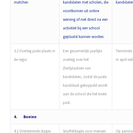
matchen
kandidaten met scholen, die
kandidaten
voortkomen uit online
werving of niet direct na een
activiteit bij een school
geplaatst kunnen worden.
3.2 Overleg juiste plaats in
Een gezamenlijk jaarlijks
Tenminste 
de regio
overleg over het
in april ied
(her)plaatsen van
kandidaten, zodat de juiste
kandidaat gekoppeld wordt
aan de school die het beste
past.
4.
Boeien
4.1 Oriënterende stages
Snuffelstages voor mensen
Op aanvraa