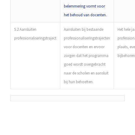
belemmering vormt voor
het behoud van docenten.
5.2 Aansluiten
Aansluiten bij bestaande
Het hele j
professionaliseringstraject
professionaliseringstrajecten
professiona
voor docenten en ervoor
plaats, ev
zorgen dat het programma
bijbehore
goed wordt overgebracht
naar de scholen en aansluit
bij hun behoeften.