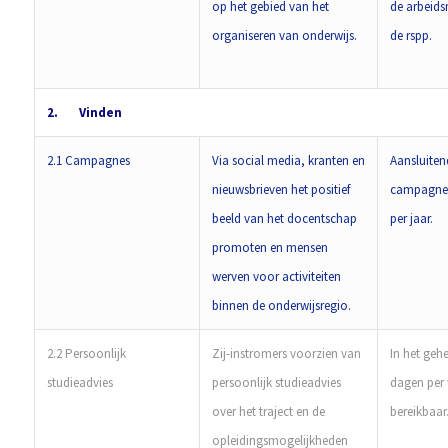
op het gebied van het
de arbeids
organiseren van onderwijs.
de rspp.
2.
Vinden
2.1 Campagnes
Via social media, kranten en
Aansluiten
nieuwsbrieven het positief
campagnes
beeld van het docentschap
per jaar.
promoten en mensen
werven voor activiteiten
binnen de onderwijsregio.
2.2 Persoonlijk
Zij-instromers voorzien van
In het gehe
studieadvies
persoonlijk studieadvies
dagen per 
over het traject en de
bereikbaar
opleidingsmogelijkheden