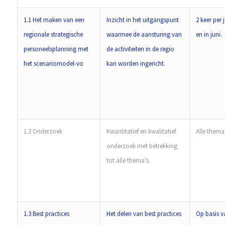
1.1 Het maken van een
Inzicht in het uitgangspunt
2 keer per 
regionale strategische
waarmee de aansturing van
en in juni.
personeelsplanning met
de activiteiten in de regio
het scenariomodel-vo
kan worden ingericht.
1.2 Onderzoek
Kwantitatief en kwalitatief
Alle thema’
onderzoek met betrekking
tot alle thema’s.
1.3 Best practices
Het delen van best practices
Op basis va