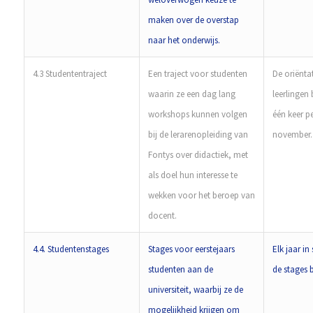
maken over de overstap
naar het onderwijs.
4.3 Studententraject
Een traject voor studenten
De oriënta
waarin ze een dag lang
leerlingen 
workshops kunnen volgen
één keer pe
bij de lerarenopleiding van
november.
Fontys over didactiek, met
als doel hun interesse te
wekken voor het beroep van
docent.
4.4. Studentenstages
Stages voor eerstejaars
Elk jaar in
studenten aan de
de stages b
universiteit, waarbij ze de
mogelijkheid krijgen om