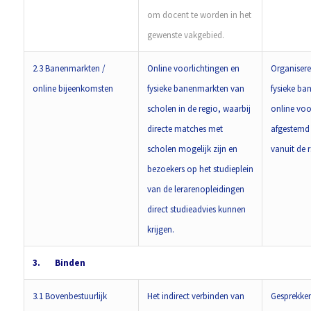
om docent te worden in het
gewenste vakgebied.
2.3 Banenmarkten /
Online voorlichtingen en
Organisere
online bijeenkomsten
fysieke banenmarkten van
fysieke ba
scholen in de regio, waarbij
online voor
directe matches met
afgestemd
scholen mogelijk zijn en
vanuit de r
bezoekers op het studieplein
van de lerarenopleidingen
direct studieadvies kunnen
krijgen.
3.
Binden
3.1 Bovenbestuurlijk
Het indirect verbinden van
Gesprekke