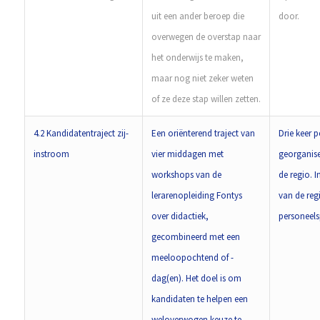
uit een ander beroep die
door.
overwegen de overstap naar
het onderwijs te maken,
maar nog niet zeker weten
of ze deze stap willen zetten.
4.2 Kandidatentraject zij-
Een oriënterend traject van
Drie keer p
instroom
vier middagen met
georganise
workshops van de
de regio. I
lerarenopleiding Fontys
van de reg
over didactiek,
personeels
gecombineerd met een
meeloopochtend of -
dag(en). Het doel is om
kandidaten te helpen een
weloverwogen keuze te