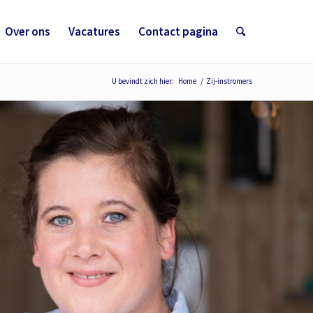
Over ons
Vacatures
Contact pagina
U bevindt zich hier:
Home
/
Zij-instromers