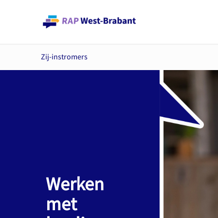
Zij-instromers
Werken
met